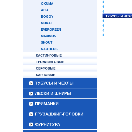
СНАСТИ НА ЛО
OKUMA
КАТУШКИ
APIA
УДИЛИЩА
ТУБУСЫ И ЧЕХ
BOGGY
ЛЕСКИ И ШНУР
MUKAI
ПРИМАНКИ
EVERGREEN
ГРУЗА/ДЖИГ-Г
ФУРНИТУРА
MAXIMUS
SHOUT
NAUTILUS
КАСТИНГОВЫЕ
ТРОЛЛИНГОВЫЕ
СЕРФОВЫЕ
КАРПОВЫЕ
ТУБУСЫ И ЧЕХЛЫ
ЛЕСКИ И ШНУРЫ
ПРИМАНКИ
ГРУЗА/ДЖИГ-ГОЛОВКИ
ФУРНИТУРА