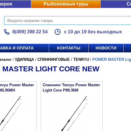
лерея
Рыболовные туры
С
8(499) 398 22 54
с 10 до 19 без выходных
АВКА И ОПЛАТА
КОНТАКТЫ
НОВОСТИ
аталог
/
УДИЛИЩА
/
СПИННИНГОВЫЕ
/
TENRYU
/
POWER MASTER Lig
 MASTER LIGHT CORE NEW
nryu Power Master
Спиннинг Tenryu Power Master
 PML96MH
Light Core PML96M