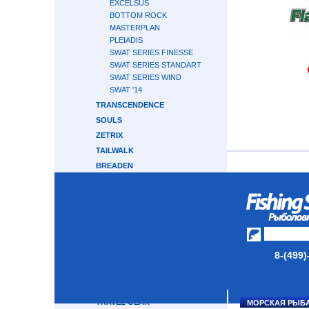
EXCELSUS
BOTTOM ROCK
MASTERPLAN
PLEIADIS
SWAT SERIES FINESSE
SWAT SERIES STANDART
SWAT SERIES WIND
SWAT '14
TRANSCENDENCE
SOULS
ZETRIX
TAILWALK
BREADEN
RAPALA
HEARTY RISE
CRONY
GRAPHITELEADER
CRAZY FISH
8-(499)
ABU GARCIA
MAJOR CRAFT
GAMAKATSU
TRAVEL GEAR
МОРСКАЯ РЫБ