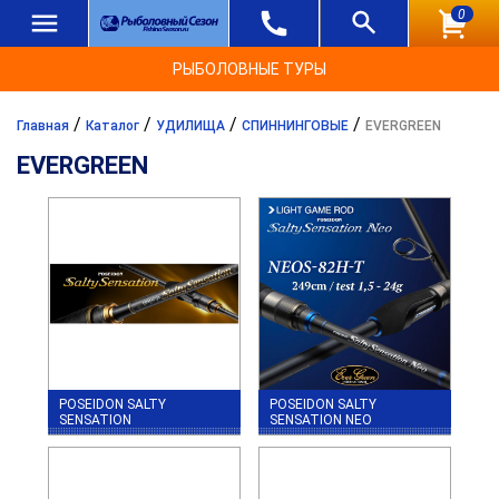
0
РЫБОЛОВНЫЕ ТУРЫ
/
/
/
/
Главная
Каталог
УДИЛИЩА
СПИННИНГОВЫЕ
EVERGREEN
EVERGREEN
POSEIDON SALTY
POSEIDON SALTY
SENSATION
SENSATION NEO