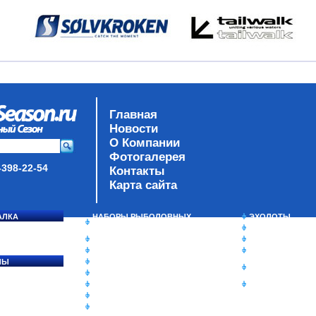
Главная
Новости
О Компании
Фотогалерея
-398-22-54
Контакты
Карта сайта
АЛКА
НАБОРЫ РЫБОЛОВНЫХ
ЭХОЛОТЫ
СОСЯ
СНАСТЕЙ
ЗИМНЯЯ РЫБАЛ
ДАУНРИГГЕРЫ SCOTTY
СУМКИ/РЮКЗАК
МИНИПЛАНЕРЫ
ЯЩИКИ/КОРОБК
ЛЫ
ОДЕЖДА
ИЗОТЕРМИЧЕСК
Ы
ОБУВЬ
КОНТЕЙНЕРЫ
АКСЕССУАРЫ
ОЧКИ
ОЛОВКИ
ЛАКИ ДЛЯ ПРИМАНОК
ПОДВОДНЫЕ КАМЕРЫ