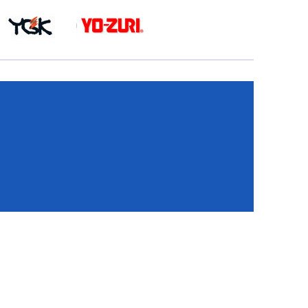
КА
И
И
ИЕ