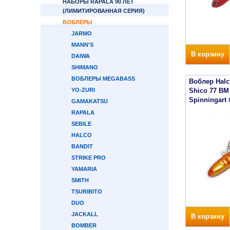
НАБОРЫ RAPALA 90 ЛЕТ
(ЛИМИТИРОВАННАЯ СЕРИЯ)
ВОБЛЕРЫ
JARMO
MANN'S
В корзину
DAIWA
SHIMANO
ВОБЛЕРЫ MEGABASS
Воблер Halc
YO-ZURI
Shico 77 BM
Spinningart 
GAMAKATSU
RAPALA
SEBILE
HALCO
BANDIT
STRIKE PRO
YAMARIA
SMITH
TSURIBITO
DUO
JACKALL
В корзину
BOMBER