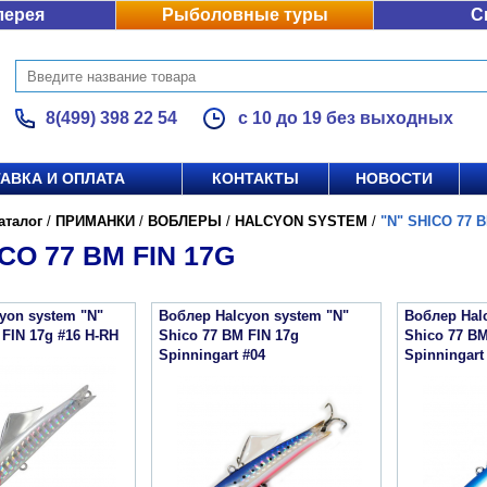
лерея
Рыболовные туры
С
8(499) 398 22 54
с 10 до 19 без выходных
АВКА И ОПЛАТА
КОНТАКТЫ
НОВОСТИ
аталог
/
ПРИМАНКИ
/
ВОБЛЕРЫ
/
HALCYON SYSTEM
/
"N" SHICO 77 B
ICO 77 BM FIN 17G
yon system "N"
Воблер Halcyon system "N"
Воблер Hal
 FIN 17g #16 H-RH
Shico 77 BM FIN 17g
Shico 77 BM
Spinningart #04
Spinningart