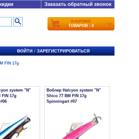
кидки
Заказать обратный звонок
В КОРЗИНЕ
ТОВАРОВ : 0
ВОЙТИ
ЗАРЕГИСТРИРОВАТЬСЯ
/
M FIN 17g
cyon system "N"
Воблер Halcyon system "N"
 FIN 17g
Shico 77 BM FIN 17g
 #06
Spinningart #07