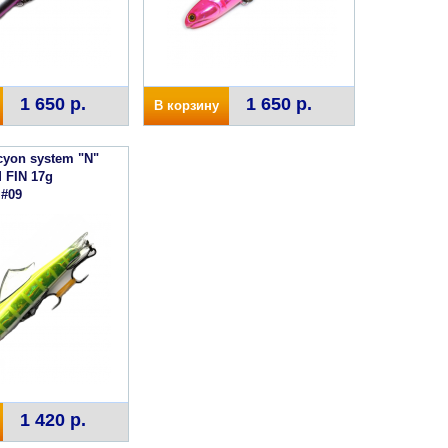
1 650 р.
1 650 р.
В корзину
cyon system "N"
 FIN 17g
 #09
1 420 р.