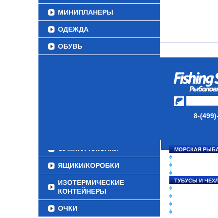
МИНИПЛАНЕРЫ
ОДЕЖДА
ОБУВЬ
АКСЕССУАРЫ
ЛАКИ ДЛЯ ПРИМАНОК
ПОДВОДНЫЕ КАМЕРЫ
ЭХОЛОТЫ
8-(499)
ЗИМНЯЯ РЫБАЛКА
СУМКИ/РЮКЗАКИ
МОРСКАЯ РЫБ
СНАСТИ НА ЛО
ЯЩИКИ/КОРОБКИ
КАТУШКИ
УДИЛИЩА
ТУБУСЫ И ЧЕХ
ИЗОТЕРМИЧЕСКИЕ
ЛЕСКИ И ШНУР
КОНТЕЙНЕРЫ
ПРИМАНКИ
ГРУЗА/ДЖИГ-Г
ОЧКИ
ФУРНИТУРА