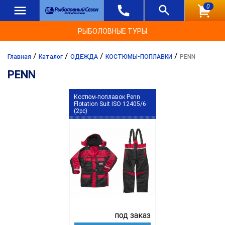
0
РЫБОЛОВНЫЕ ТУРЫ
/
/
/
/
Главная
Каталог
ОДЕЖДА
КОСТЮМЫ-ПОПЛАВКИ
PENN
PENN
Костюм-поплавок Penn
Flotation Suit ISO 12405/6
(2pc)
под заказ