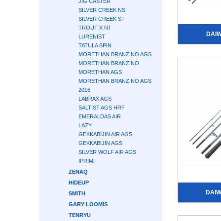
JIG CASTER
SILVER CREEK NS
SILVER CREEK ST
TROUT X NT
DAI
LURENIST
TATULA SPIN
MORETHAN BRANZINO AGS
MORETHAN BRANZINO
MORETHAN AGS
MORETHAN BRANZINO AGS
2016
LABRAX AGS
SALTIST AGS HRF
EMERALDAS AIR
LAZY
GEKKABIJIN AIR AGS
GEKKABIJIN AGS
SILVER WOLF AIR AGS
IPRIMI
ZENAQ
HIDEUP
DAI
SMITH
GARY LOOMIS
TENRYU