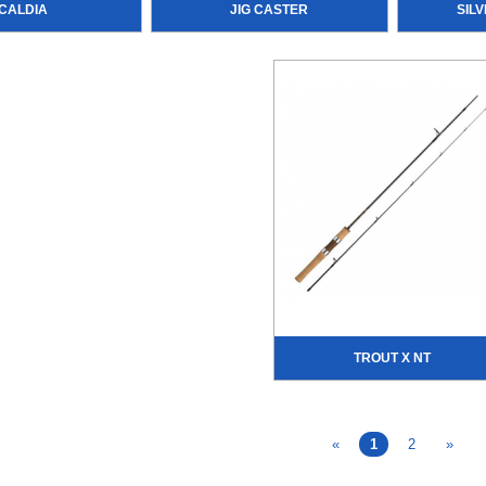
CALDIA
JIG CASTER
SIL
TROUT X NT
«
1
2
»