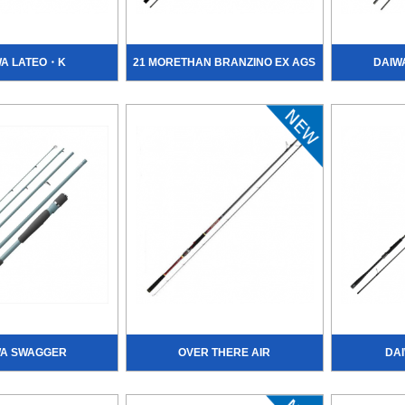
WA LATEO・K
21 MORETHAN BRANZINO EX AGS
DAIW
WA SWAGGER
OVER THERE AIR
DA