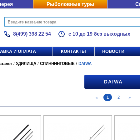
лерея
Рыболовные туры
С
8(499) 398 22 54
с 10 до 19 без выходных
АВКА И ОПЛАТА
КОНТАКТЫ
НОВОСТИ
аталог
/
УДИЛИЩА
/
СПИННИНГОВЫЕ
/
DAIWA
DAIWA
«
1
2
»