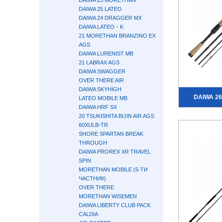
DAIWA 25 MORETHAN
DAIWA 25 LATEO
DAIWA 24 DRAGGER MX
DAIWA LATEO・K
21 MORETHAN BRANZINO EX
AGS
DAIWA LURENIST MB
21 LABRAX AGS
DAIWA SWAGGER
OVER THERE AIR
DAIWA SKYHIGH
DAIWA 26
LATEO MOBILE MB
DAIWA HRF SX
20 TSUKISHITA BIJIN AIR AGS
60XULB-TR
SHORE SPARTAN BREAK
THROUGH
DAIWA PROREX XR TRAVEL
SPIN
MORETHAN MOBILE (5-ТИ
ЧАСТНИК)
OVER THERE
MORETHAN WISEMEN
DAIWA LIBERTY CLUB PACK
CALDIA