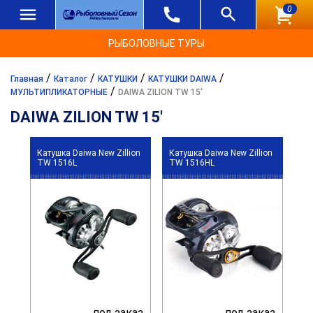
0
РЫБОЛОВНЫЕ ТУРЫ
/
/
/
/
Главная
Каталог
КАТУШКИ
КАТУШКИ DAIWA
/
МУЛЬТИПЛИКАТОРНЫЕ
DAIWA ZILION TW 15'
DAIWA ZILION TW 15'
Катушка Daiwa New Zillion
Катушка Daiwa New Zillion
TW 1516L
TW 1516HL
под заказ
под заказ