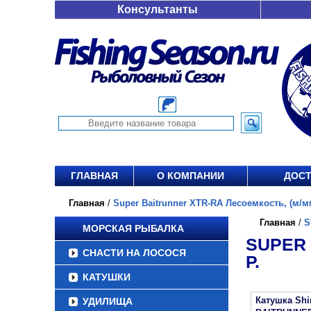
Консультанты
ГЛАВНАЯ
О КОМПАНИИ
ДОСТ
Главная
/
Super Baitrunner XTR-RA Лесоемкость, (м/мм)
Главная
/
S
МОРСКАЯ РЫБАЛКА
SUPER 
СНАСТИ НА ЛОСОСЯ
Р.
КАТУШКИ
Катушка Sh
УДИЛИЩА