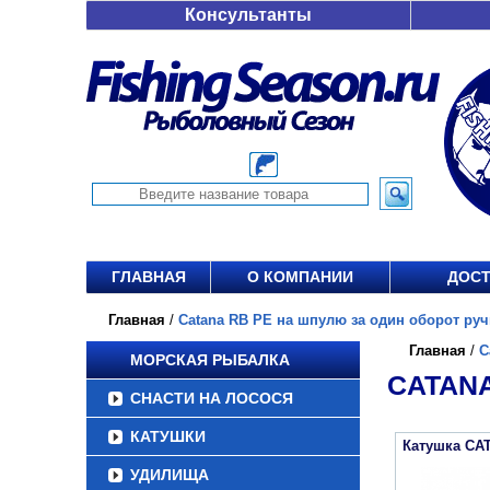
Консультанты
ГЛАВНАЯ
О КОМПАНИИ
ДОСТ
Главная
/
Catana RB PE на шпулю за один оборот ручки
Главная
/
C
МОРСКАЯ РЫБАЛКА
CATANA
СНАСТИ НА ЛОСОСЯ
КАТУШКИ
Катушка CA
УДИЛИЩА