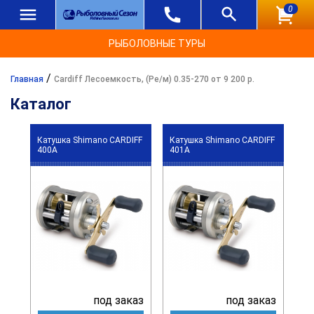
0
РЫБОЛОВНЫЕ ТУРЫ
/
Главная
Cardiff Лесоемкость, (Ре/м) 0.35-270 от 9 200 р.
Каталог
Катушка Shimano CARDIFF
Катушка Shimano CARDIFF
400A
401A
под заказ
под заказ