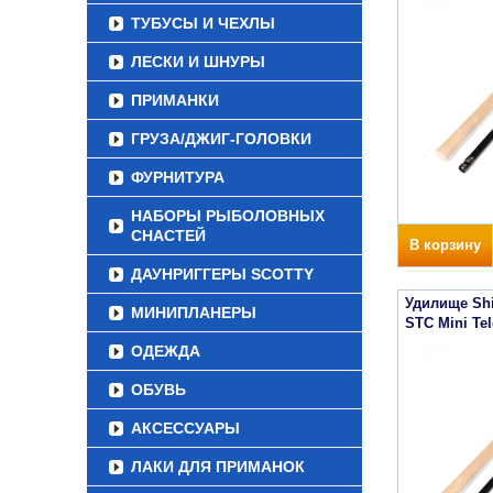
ТУБУСЫ И ЧЕХЛЫ
ЛЕСКИ И ШНУРЫ
ПРИМАНКИ
ГРУЗА/ДЖИГ-ГОЛОВКИ
ФУРНИТУРА
НАБОРЫ РЫБОЛОВНЫХ
СНАСТЕЙ
В корзину
ДАУНРИГГЕРЫ SCOTTY
Удилище Sh
МИНИПЛАНЕРЫ
STC Mini Tel
ОДЕЖДА
ОБУВЬ
АКСЕССУАРЫ
ЛАКИ ДЛЯ ПРИМАНОК