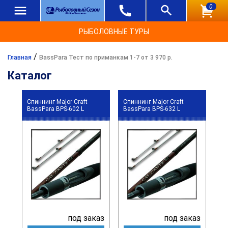
0
РЫБОЛОВНЫЕ ТУРЫ
/
Главная
BassPara Тест по приманкам 1-7 от 3 970 р.
Каталог
Спиннинг Major Craft
Спиннинг Major Craft
BassPara BPS-602 L
BassPara BPS-632 L
под заказ
под заказ